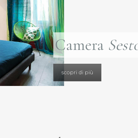
Camera
Sest
scopri di più